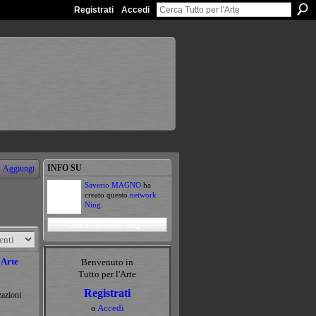
Registrati
Accedi
INFO SU
Aggiungi
Saverio MAGNO
ha
creato questo
network
Ning
.
Crea un network Ning »
 Arte
Benvenuto in
Tutto per l'Arte
Registrati
zazioni
o
Accedi