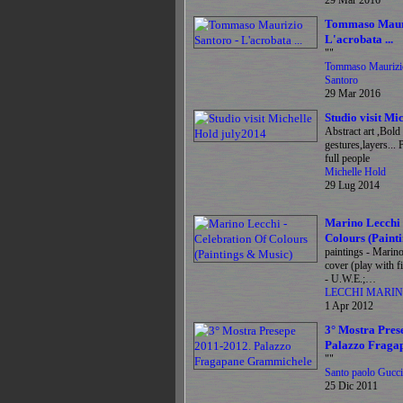
29 Mar 2016
Tommaso Mauri
L'acrobata ...
""
Tommaso Maurizi
Santoro
29 Mar 2016
Studio visit Mi
Abstract art ,Bold
gestures,layers... 
full people
Michelle Hold
29 Lug 2014
Marino Lecchi 
Colours (Paint
paintings - Marino
cover (play with fi
- U.W.E.;…
LECCHI MARI
1 Apr 2012
3° Mostra Pres
Palazzo Fraga
""
Santo paolo Gucc
25 Dic 2011