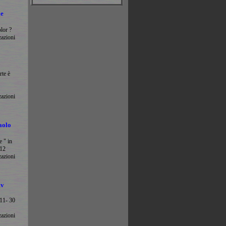
le
lor ?
zazioni
rte è
zazioni
aolo
e " in
012
zazioni
mv
11- 30
zazioni