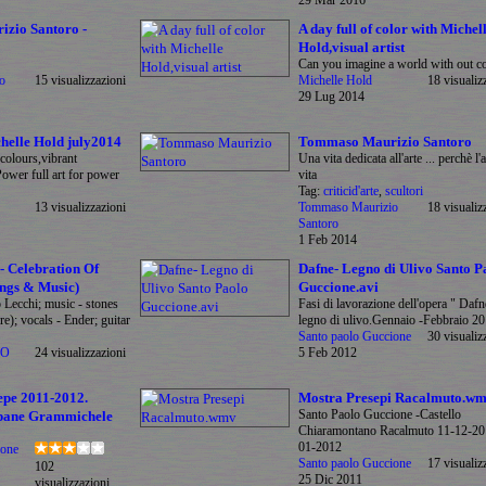
29 Mar 2016
zio Santoro -
A day full of color with Michel
Hold,visual artist
Can you imagine a world with out co
o
15 visualizzazioni
Michelle Hold
18 visualiz
29 Lug 2014
chelle Hold july2014
Tommaso Maurizio Santoro
 colours,vibrant
Una vita dedicata all'arte ... perchè l'a
Power full art for power
vita
Tag:
criticid'arte
,
scultori
13 visualizzazioni
Tommaso Maurizio
18 visualiz
Santoro
1 Feb 2014
- Celebration Of
Dafne- Legno di Ulivo Santo P
ings & Music)
Guccione.avi
 Lecchi; music - stones
Fasi di lavorazione dell'opera " Dafn
re); vocals - Ender; guitar
legno di ulivo.Gennaio -Febbraio 2
Santo paolo Guccione
30 visualiz
NO
24 visualizzazioni
5 Feb 2012
epe 2011-2012.
Mostra Presepi Racalmuto.w
Santo Paolo Guccione -Castello
pane Grammichele
Chiaramontano Racalmuto 11-12-20
01-2012
ione
Santo paolo Guccione
17 visualiz
102
25 Dic 2011
visualizzazioni