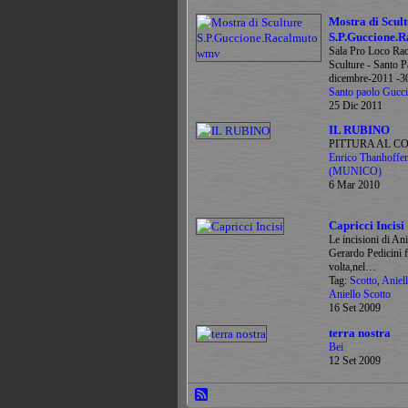
Mostra di Scult
S.P.Guccione.
Sala Pro Loco Rac
Sculture - Santo 
dicembre-2011 -3
Santo paolo Gucc
25 Dic 2011
IL RUBINO
PITTURA AL C
Enrico Thanhoffer
(MUNICO)
6 Mar 2010
Capricci Incisi
Le incisioni di Ani
Gerardo Pedicini f
volta,nel…
Tag:
Scotto
,
Aniel
Aniello Scotto
16 Set 2009
terra nostra
Bei
12 Set 2009