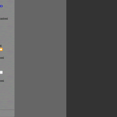
LO
zazioni
ti
ioni
ioni