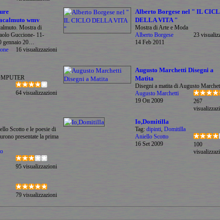
ure
Alberto Borgese nel " IL CIC
Racalmuto wmv
DELLA VITA "
almuto. Mostra di
Mostra di Arte e Moda
Paolo Guccione- 11-
Alberto Borgese
23 visualiz
0 gennaio 20…
14 Feb 2011
ione
16 visualizzazioni
Augusto Marchetti Disegni a
OMPUTER
Matita
Disegni a matita di Augusto Marchet
64 visualizzazioni
Augusto Marchetti
19 Ott 2009
267
visualizzaz
Io,Domitilla
ello Scotto e le poesie di
Tag:
dipinti
,
Domitilla
urono presentate la prima
Aniello Scotto
16 Set 2009
100
lo
visualizzaz
95 visualizzazioni
79 visualizzazioni