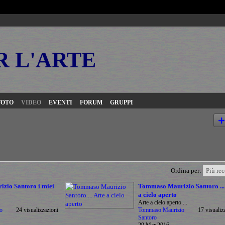
R L'ARTE
FOTO
VIDEO
EVENTI
FORUM
GRUPPI
Ordina per:
zio Santoro i miei
Tommaso Maurizio Santoro ...
a cielo aperto
Arte a cielo aperto ...
o
24 visualizzazioni
Tommaso Maurizio
17 visualiz
Santoro