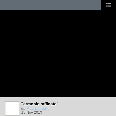
"armonie raffinate"
da
Maurizio Bello
13 Nov 2019