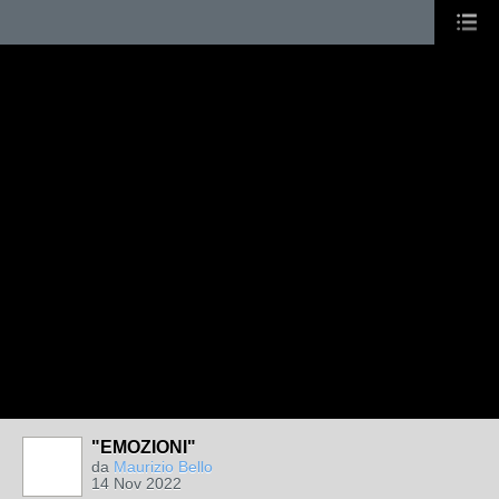
"EMOZIONI"
da
Maurizio Bello
14 Nov 2022